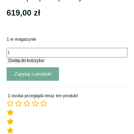
619,00
zł
1 w magazynie
ilość
Stolik
Dodaj do koszyka
pomocniczy
Zapytaj o produkt
na laptopa
dębowy
1 osoba przegląda teraz ten produkt