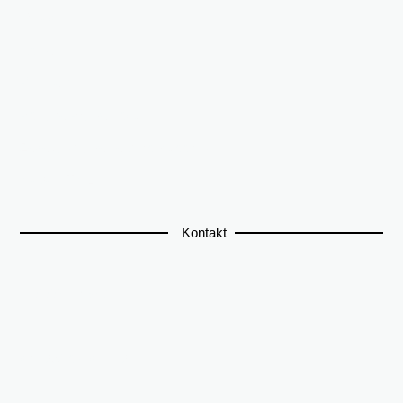
O nas
Kontakt
Regulamin
Polityka Prywatności
Zasady używania plików cookies
Mapa HTML
Kontakt
+48 886 149 621
sklep@lovesteel.pl