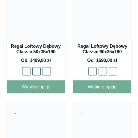
można
mo
wybrać
wy
na stronie
na 
produktu
pro
Regał Loftowy Dębowy
Regał Loftowy Dębowy
Classic 50x35x190
Classic 60x35x190
Od
1499,00
zł
Od
1690,00
zł
Ten
Ten
Wybierz opcje
Wybierz opcje
produkt
pro
ma wiele
ma 
wariantów.
war
Opcje
Op
można
mo
wybrać
wy