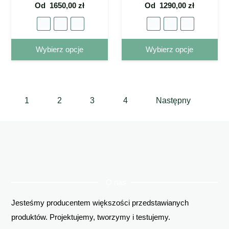
Od
1650,00
zł
Od
1290,00
zł
Ten
Ten
Wybierz opcje
Wybierz opcje
produkt
pro
ma wiele
ma 
wariantów.
war
1
2
3
4
Następny
Opcje
Op
można
mo
wybrać
wy
na stronie
na 
produktu
pro
O nas
Jesteśmy producentem większości przedstawianych
produktów. Projektujemy, tworzymy i testujemy.