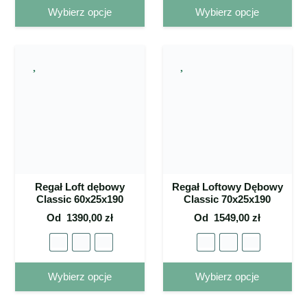
Ten
Ten
Wybierz opcje
Wybierz opcje
produkt
pro
ma wiele
ma 
wariantów.
war
Opcje
Op
można
mo
wybrać
wy
na stronie
na 
produktu
pro
Regał Loft dębowy
Regał Loftowy Dębowy
Classic 60x25x190
Classic 70x25x190
Od
1390,00
zł
Od
1549,00
zł
Ten
Ten
Wybierz opcje
Wybierz opcje
produkt
pro