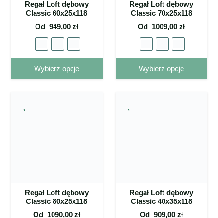
Regał Loft dębowy
Regał Loft dębowy
Classic 60x25x118
Classic 70x25x118
Od
949,00
zł
Od
1009,00
zł
Ten
Ten
Wybierz opcje
Wybierz opcje
produkt
pro
ma wiele
ma 
wariantów.
war
Opcje
Op
można
mo
wybrać
wy
na stronie
na 
produktu
pro
Regał Loft dębowy
Regał Loft dębowy
Classic 80x25x118
Classic 40x35x118
Od
1090,00
zł
Od
909,00
zł