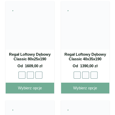
ma wiele
ma 
wariantów.
war
Opcje
Op
można
mo
wybrać
wy
na stronie
na 
produktu
pro
Regał Loftowy Dębowy
Regał Loftowy Dębowy
Classic 80x25x190
Classic 40x35x190
Od
1609,00
zł
Od
1390,00
zł
Ten
Ten
Wybierz opcje
Wybierz opcje
produkt
pro
ma wiele
ma 
wariantów.
war
Opcje
Op