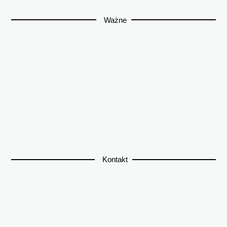
Ważne
O nas
Kontakt
Regulamin
Polityka Prywatności
Zasady używania plików cookies
Mapa HTML
Kontakt
+48 886 149 621