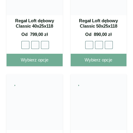
na stronie
na 
produktu
pro
Regał Loft dębowy
Regał Loft dębowy
Classic 40x25x118
Classic 50x25x118
Od
799,00
zł
Od
890,00
zł
Ten
Ten
Wybierz opcje
Wybierz opcje
produkt
pro
ma wiele
ma 
wariantów.
war
Opcje
Op
można
mo
wybrać
wy
na stronie
na 
produktu
pro