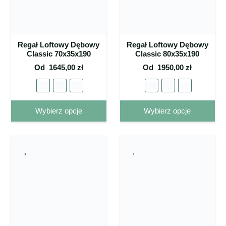
na stronie
na 
produktu
pro
Regał Loftowy Dębowy
Regał Loftowy Dębowy
Classic 70x35x190
Classic 80x35x190
Od
1645,00
zł
Od
1950,00
zł
Ten
Ten
Wybierz opcje
Wybierz opcje
produkt
pro
ma wiele
ma 
wariantów.
war
Opcje
Op
można
mo
wybrać
wy
na stronie
na 
produktu
pro