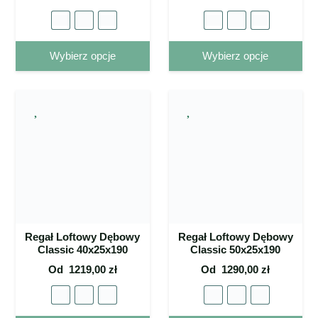
Ten
Ten
Wybierz opcje
Wybierz opcje
produkt
pro
ma wiele
ma 
wariantów.
war
Opcje
Op
można
mo
wybrać
wy
na stronie
na 
produktu
pro
Regał Loftowy Dębowy
Regał Loftowy Dębowy
Classic 40x25x190
Classic 50x25x190
Od
1219,00
zł
Od
1290,00
zł