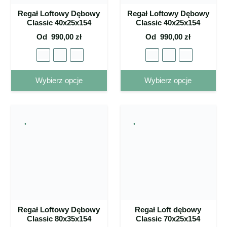
Regał Loftowy Dębowy
Regał Loftowy Dębowy
Classic 40x25x154
Classic 40x25x154
Od
990,00
zł
Od
990,00
zł
Ten
Ten
Wybierz opcje
Wybierz opcje
produkt
pro
ma wiele
ma 
wariantów.
war
Opcje
Op
można
mo
wybrać
wy
na stronie
na 
produktu
pro
Regał Loftowy Dębowy
Regał Loft dębowy
Classic 80x35x154
Classic 70x25x154