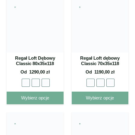
Regał Loft Dębowy
Regał Loft dębowy
Classic 80x35x118
Classic 70x35x118
Od
1290,00
zł
Od
1190,00
zł
Ten
Ten
Wybierz opcje
Wybierz opcje
produkt
pro
ma wiele
ma 
wariantów.
war
Opcje
Op