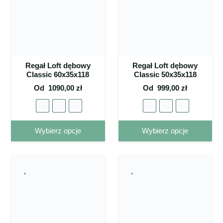
można
mo
wybrać
wy
na stronie
na 
produktu
pro
Regał Loft dębowy
Regał Loft dębowy
Classic 60x35x118
Classic 50x35x118
Od
1090,00
zł
Od
999,00
zł
Ten
Ten
Wybierz opcje
Wybierz opcje
produkt
pro
ma wiele
ma 
wariantów.
war
Opcje
Op
można
mo
wybrać
wy