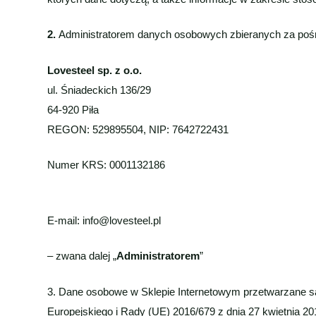
2.
Administratorem danych osobowych zbieranych za pośr
Lovesteel sp. z o.o.
ul. Śniadeckich 136/29
64-920 Piła
REGON: 529895504, NIP: 7642722431
Numer KRS: 0001132186
E-mail: info@lovesteel.pl
– zwana dalej „
Administratorem
”
3. Dane osobowe w Sklepie Internetowym przetwarzane są
Europejskiego i Rady (UE) 2016/679 z dnia 27 kwietnia 