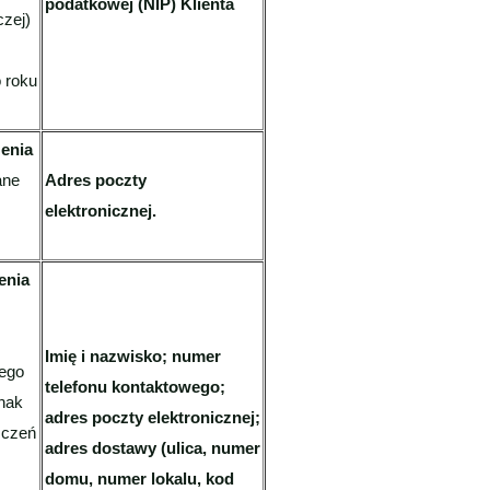
podatkowej (NIP) Klienta
czej)
 roku
.
zenia
ane
Adres poczty
elektronicznej.
zenia
Imię i nazwisko; numer
nego
telefonu kontaktowego;
dnak
adres poczty elektronicznej;
zczeń
adres dostawy (ulica, numer
domu, numer lokalu, kod