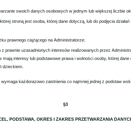
twarzanie swoich danych osobowych w jednym lub większej liczbie ok
órej stroną jest osoba, której dane dotyczą, lub do podjęcia działa
ązku prawnego ciążącego na Administratorze;
z prawnie uzasadnionych interesów realizowanych przez Administrato
w mają interesy lub podstawowe prawa i wolności osoby, której da
t dzieckiem.
 wymaga każdorazowo zaistnienia co najmniej jednej z podstaw ws
§3
CEL, PODSTAWA, OKRES I ZAKRES PRZETWARZANIA DANYC