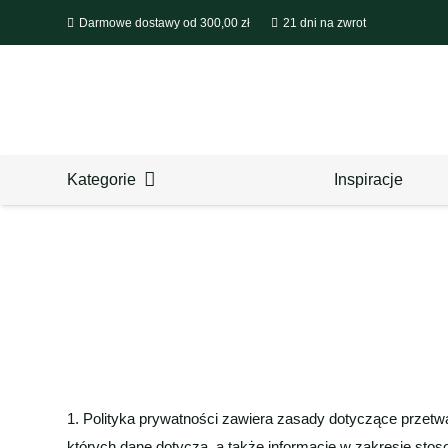
Darmowe dostawy od 300,00 zł
21 dni na zwrot
Kategorie
Inspiracje
1. Polityka prywatności zawiera zasady dotyczące przet
których dane dotyczą, a także informacje w zakresie stos