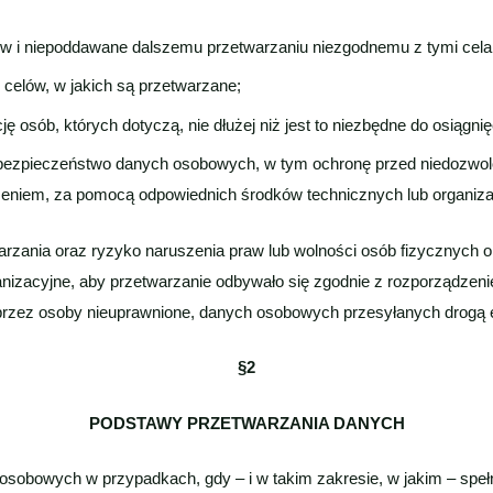
w i niepoddawane dalszemu przetwarzaniu niezgodnemu z tymi cela
celów, w jakich są przetwarzane;
 osób, których dotyczą, nie dłużej niż jest to niezbędne do osiągnię
 bezpieczeństwo danych osobowych, w tym ochronę przed niedozwo
zeniem, za pomocą odpowiednich środków technicznych lub organiza
twarzania oraz ryzyko naruszenia praw lub wolności osób fizycznych
anizacyjne, aby przetwarzanie odbywało się zgodnie z rozporządzeni
przez osoby nieuprawnione, danych osobowych przesyłanych drogą e
§2
PODSTAWY PRZETWARZANIA DANYCH
 osobowych w przypadkach, gdy – i w takim zakresie, w jakim – speł