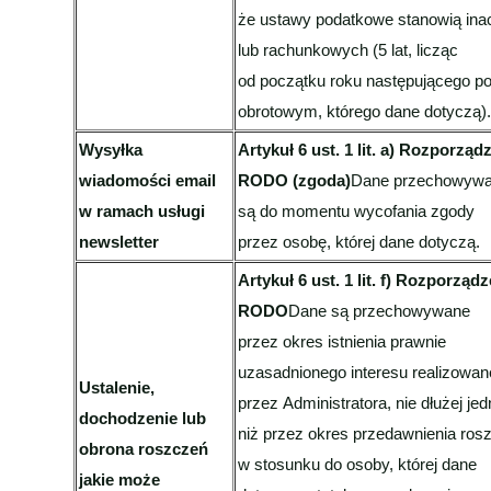
że ustawy podatkowe stanowią ina
lub rachunkowych (5 lat, licząc
od początku roku następującego po
obrotowym, którego dane dotyczą)
Wysyłka
Artykuł 6 ust. 1 lit. a) Rozporząd
wiadomości email
RODO (zgoda)
Dane przechowyw
w ramach usługi
są do momentu wycofania zgody
newsletter
przez osobę, której dane dotyczą.
Artykuł 6 ust. 1 lit. f) Rozporząd
RODO
Dane są przechowywane
przez okres istnienia prawnie
uzasadnionego interesu realizowa
Ustalenie,
przez Administratora, nie dłużej je
dochodzenie lub
niż przez okres przedawnienia ros
obrona roszczeń
w stosunku do osoby, której dane
jakie może