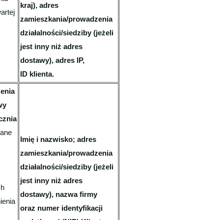
kraj), adres
artej
zamieszkania/prowadzenia
działalności/siedziby (jeżeli
jest inny niż adres
dostawy), adres IP,
ID klienta.
zenia
wy
cznia
ane
Imię i nazwisko; adres
zamieszkania/prowadzenia
działalności/siedziby (jeżeli
jest inny niż adres
ch
dostawy), nazwa firmy
ienia
oraz numer identyfikacji