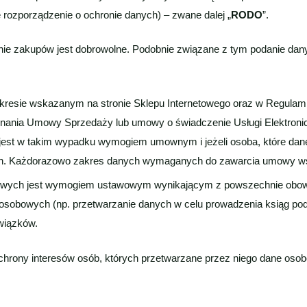
 rozporządzenie o ochronie danych) – zwane dalej „
RODO
”.
nie zakupów jest dobrowolne. Podobnie związane z tym podanie da
resie wskazanym na stronie Sklepu Internetowego oraz w Regulamini
ania Umowy Sprzedaży lub umowy o świadczenie Usługi Elektronicz
jest w takim wypadku wymogiem umownym i jeżeli osoba, które dan
h. Każdorazowo zakres danych wymaganych do zawarcia umowy wska
owych jest wymogiem ustawowym wynikającym z powszechnie obowi
osobowych (np. przetwarzanie danych w celu prowadzenia ksiąg pod
wiązków.
ochrony interesów osób, których przetwarzane przez niego dane oso