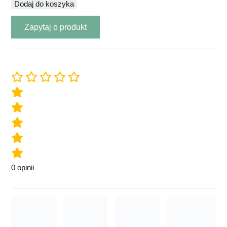
Półka
Dodaj do koszyka
loft
Zapytaj o produkt
ścienna
–
ażurowe
trójkąty
0
opinii