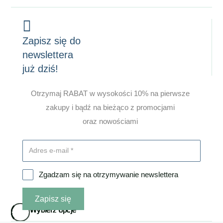
Zapisz się do
newslettera
już dziś!
Otrzymaj RABAT w wysokości 10% na pierwsze
zakupy i bądź na bieżąco z promocjami
oraz nowościami
Zgadzam się na otrzymywanie newslettera
Zapisz się
Ten
Ten
Ten
Ten
Ten
Ten
Ten
Wybierz opcje
Wybierz opcje
Wybierz opcje
Wybierz opcje
Wybierz opcje
Wybierz opcje
Wybierz opcje