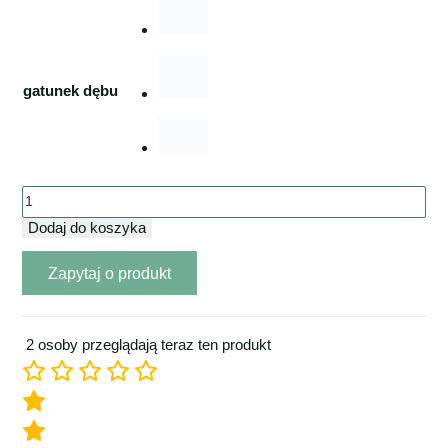
gatunek dębu
ilość
Regał
Dodaj do koszyka
Loft
Zapytaj o produkt
dębowy
40x25x190
2 osoby przeglądają teraz ten produkt