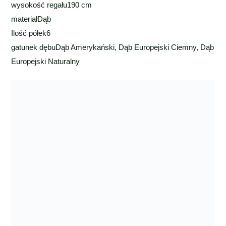
wysokość regału
190 cm
materiał
Dąb
Ilość półek
6
gatunek dębu
Dąb Amerykański, Dąb Europejski Ciemny, Dąb
Europejski Naturalny